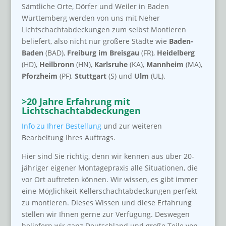
Sämtliche Orte, Dörfer und Weiler in Baden
Württemberg werden von uns mit Neher
Lichtschachtabdeckungen zum selbst Montieren
beliefert, also nicht nur größere Städte wie
Baden-
Baden
(BAD),
Freiburg im Breisgau
(FR),
Heidelberg
(HD),
Heilbronn
(HN),
Karlsruhe
(KA),
Mannheim
(MA),
Pforzheim
(PF),
Stuttgart
(S) und
Ulm
(UL).
>20 Jahre Erfahrung mit
Lichtschachtabdeckungen
Info zu Ihrer Bestellung
und zur weiteren
Bearbeitung Ihres Auftrags.
Hier sind Sie richtig, denn wir kennen aus über 20-
jähriger eigener Montagepraxis alle Situationen, die
vor Ort auftreten können. Wir wissen, es gibt immer
eine Möglichkeit Kellerschachtabdeckungen perfekt
zu montieren. Dieses Wissen und diese Erfahrung
stellen wir Ihnen gerne zur Verfügung. Deswegen
beliefern wir ganz Deutschland und große Teile von